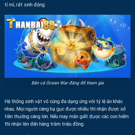
tỉ mỉ, rất sinh động.
Bắn cá Ocean War đáng để tham gia
Hệ thống sinh vật vô cùng đa dạng ứng với tỷ lệ ăn khác
nhau. Mọi người càng hạ gục được nhiều thì nhận được số
tiền thưởng càng lớn. Nếu may mắn giết được các con hiếm
thì nhận lên đến hàng trăm triệu đồng.