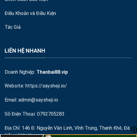
Điều Khoản và Điều Kiện
Tác Giả
LIÊN HỆ NHANH
Doanh Nghiệp:
Thanbai88.vip
Website:
https://saysheji.io/
Email:
admin@saysheji.io
Số Điện Thoại:
0792705283
Địa Chỉ:
146 Đ. Nguyễn Văn Linh, Vĩnh Trung, Thanh Khê, Đà
Nẵng, Việt Nam