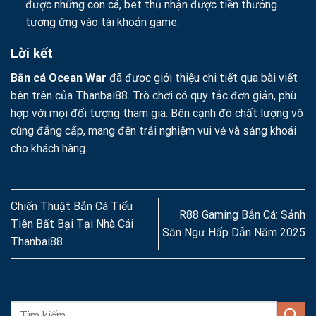
được những con cá, bet thủ nhận được tiền thưởng
tương ứng vào tài khoản game.
Lời kết
Bắn cá Ocean War
đã được giới thiệu chi tiết qua bài viết
bên trên của Thanbai88. Trò chơi có quy tắc đơn giản, phù
hợp với mọi đối tượng tham gia. Bên cạnh đó chất lượng vô
cùng đẳng cấp, mang đến trải nghiệm vui vẻ và sảng khoái
cho khách hàng.
Chiến Thuật Bắn Cá Tiểu
R88 Gaming Bắn Cá: Sảnh
Tiên Bất Bại Tại Nhà Cái
Săn Ngư Hấp Dẫn Năm 2025
Thanbai88