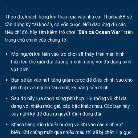
Theo đó, khách hàng khi tham gia vào nhà cái Thanbai88 sẽ
cần đăng ký tài khoản, có vốn cược. Nếu đáp ứng đủ các
tiêu chí đó, hãy tìm kiếm trò chơi
“Bắn cá Ocean War”
trên
trang chủ chính của chúng tôi:
Mọi người khi tiến vào trò chơi sẽ thấy trên màn hình
hiện lên thế giới đại dương mênh mông với đa dạng sinh
vật biển.
Bạn sẽ ấn vào nút tăng giảm cược để điều chỉnh sao cho
phù hợp với nguồn tài chính, kỹ năng của mình.
Sau đó hãy lựa chọn súng phù hợp. Hệ thống vũ khí đa
dạng với nhiều mức giá, cấp bậc khác nhau. Các bạn hãy
suy nghĩ kỹ để đưa ra quyết định đúng đắn.
Khách hàng điều khiển hướng vũ khí vào các sinh vật
biển. Khi chúng mất quá nhiều máu thì sẽ bị chết. Hạ gục