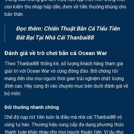
còn kiếm thu nhập hấp dẫn, đem về tiền thưởng khủng cho
bản thân.
Đọc thêm: Chiến Thuật
Bắn Cá Tiểu Tiên
Bất Bại Tại Nhà Cái Thanbai88
Đánh giá về trò chơi bắn cá Ocean War
Theo Thanbai88 thống kê, số lượng khách hàng tham gia
giải trí với Ocean War vô cùng đông đảo. Bởi chúng tôi
mang đến cho mọi người thời gian trải nghiệm chất lượng
đỉnh cao. Hãy cùng đi vào chuyên mục bên dưới đánh giá về
bộ môn:
Đổi thưởng nhanh chóng
Chế độ nạp rút tiền luôn là điều mà nhà cái Thanbai88 vô
cùng tự hào. Thương hiệu cung cấp đa dạng phương thức
thanh toán khác nhau cho mọi người thuận tiện. Ví dụ như