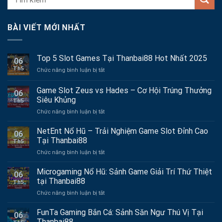
BÀI VIẾT MỚI NHẤT
Top 5 Slot Games Tại Thanbai88 Hot Nhất 2025
06
Th5
ở
Chức năng bình luận bị tắt
Top
5
Game Slot Zeus vs Hades – Cơ Hội Trúng Thưởng
06
Slot
Siêu Khủng
Th5
Games
ở
Chức năng bình luận bị tắt
Tại
Game
Thanbai88
Slot
Hot
NetEnt Nổ Hũ – Trải Nghiệm Game Slot Đỉnh Cao
06
Zeus
Nhất
Tại Thanbai88
Th5
vs
2025
ở
Chức năng bình luận bị tắt
Hades
NetEnt
–
Nổ
Microgaming Nổ Hũ: Sảnh Game Giải Trí Thứ Thiệt
Cơ
06
Hũ
Hội
tại Thanbai88
Th5
–
Trúng
ở
Chức năng bình luận bị tắt
Trải
Thưởng
Microgaming
Nghiệm
Siêu
Nổ
FunTa Gaming Bắn Cá: Sảnh Săn Ngư Thú Vị Tại
Game
Khủng
06
Hũ:
Slot
Thanbai88