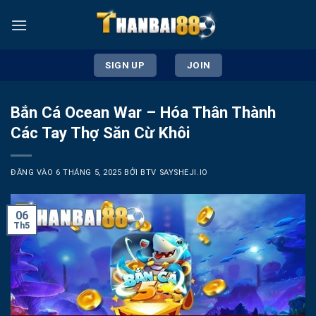
Bỏ
qua
nội
dung
SIGN UP
JOIN
Bắn Cá Ocean War – Hóa Thân Thành
Các Tay Thợ Săn Cừ Khôi
ĐĂNG VÀO
6 THÁNG 5, 2025
BỞI
BTV SAYSHEJI.IO
06
Th5