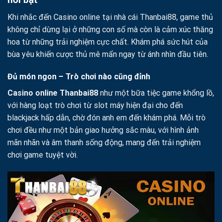
Khi nhắc đến Casino online tại nhà cái Thanbai88, game thủ
không chỉ dừng lại ở những con số mà còn là cảm xúc thăng
hoa từ những trải nghiệm cực chất. Khám phá sức hút của
bùa yêu khiến cược thủ mê mẩn ngay từ ánh nhìn đầu tiên.
Đủ món ngon – Trò chơi nào cũng đỉnh
Casino online Thanbai88
như một bữa tiệc game khổng lồ,
với hàng loạt trò chơi từ slot máy hiện đại cho đến
blackjack hấp dẫn, chờ đón anh em đến khám phá. Mỗi trò
chơi đều như một bản giao hưởng sắc màu, với hình ảnh
mãn nhãn và âm thanh sống động, mang đến trải nghiệm
chơi game tuyệt vời.