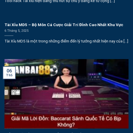
Tool hack Tài xỉu hiện đang thu hút sự chú ý đáng kể từ cộng [...]
Tài Xỉu MD5 – Bộ Môn Cá Cược Giải Trí Đỉnh Cao Nhất Khu Vực
6 Tháng 5, 2025
Tài Xỉu MD5 là một trong những điểm đến lý tưởng nhất hiện nay của [...]
06
Th5