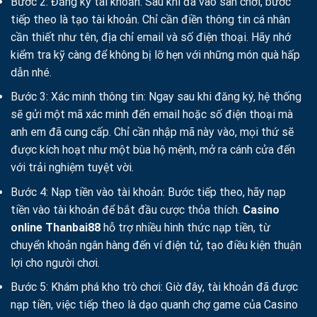
Bước 2: Đăng ký tài khoản: Sau khi đã vào sân chơi, bước
tiếp theo là tạo tài khoản. Chỉ cần điền thông tin cá nhân
cần thiết như tên, địa chỉ email và số điện thoại. Hãy nhớ
kiểm tra kỹ càng để không bị lỡ hẹn với những món quà hấp
dẫn nhé.
Bước 3: Xác minh thông tin: Ngay sau khi đăng ký, hệ thống
sẽ gửi một mã xác minh đến email hoặc số điện thoại mà
anh em đã cung cấp. Chỉ cần nhập mã này vào, mọi thứ sẽ
được kích hoạt như một bùa hộ mệnh, mở ra cánh cửa đến
với trải nghiệm tuyệt vời.
Bước 4: Nạp tiền vào tài khoản: Bước tiếp theo, hãy nạp
tiền vào tài khoản để bắt đầu cược thỏa thích.
Casino
online Thanbai88
hỗ trợ nhiều hình thức nạp tiền, từ
chuyển khoản ngân hàng đến ví điện tử, tạo điều kiện thuận
lợi cho người chơi.
Bước 5: Khám phá kho trò chơi: Giờ đây, tài khoản đã được
nạp tiền, việc tiếp theo là dạo quanh chợ game của Casino