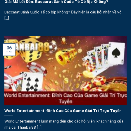
Giải Mã Lời Đồn: Baccarat Sảnh Quốc Tế Có Bịp Không?
Baccarat Sảnh Quốc Tế có bịp không? Đây hiện là câu hỏi nhận về vô
[...]
06
Th5
World Entertainment: Đỉnh Cao Của Game Giải Trí Trực Tuyến
World Entertainment luôn mang đến cho các hội viên, khách hàng của
nhà cái Thanbai88 [...]