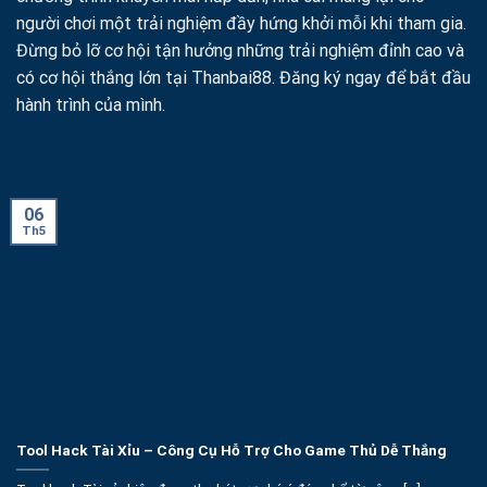
người chơi một trải nghiệm đầy hứng khởi mỗi khi tham gia.
Đừng bỏ lỡ cơ hội tận hưởng những trải nghiệm đỉnh cao và
có cơ hội thắng lớn tại Thanbai88. Đăng ký ngay để bắt đầu
hành trình của mình.
06
Th5
Tool Hack Tài Xỉu – Công Cụ Hỗ Trợ Cho Game Thủ Dễ Thắng