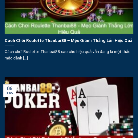
Cách Chơi Roulette Thanbai88 – Mẹo Giành Thắng Lớn Hiệu Quả
Cách chơi Roulette Thanbai88 sao cho hiệu quả vẫn đang là một thắc
mắc dành [...]
06
Th5