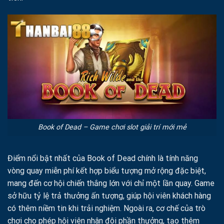
Book of Dead – Game chơi slot giải trí mới mẻ
Điểm nổi bật nhất của Book of Dead chính là tính năng
vòng quay miễn phí kết hợp biểu tượng mở rộng đặc biệt,
mang đến cơ hội chiến thắng lớn với chỉ một lần quay. Game
sở hữu tỷ lệ trả thưởng ấn tượng, giúp hội viên khách hàng
có thêm niềm tin khi trải nghiệm. Ngoài ra, cơ chế của trò
chơi cho phép hội viên nhân đôi phần thưởng, tạo thêm