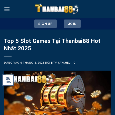
Bỏ
qua
nội
dung
SIGN UP
JOIN
Top 5 Slot Games Tại Thanbai88 Hot
Nhất 2025
ĐĂNG VÀO
6 THÁNG 5, 2025
BỞI
BTV SAYSHEJI.IO
06
Th5