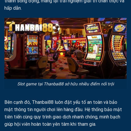
thanh sống động, mang lại trải nghiệm giải trí chân thực và
hấp dẫn.
Slot game tại Thanbai88 sở hữu nhiều điểm nổi trội
Bên cạnh đó, Thanbai88 luôn đặt yếu tố an toàn và bảo
mật thông tin người chơi lên hàng đầu. Hệ thống bảo mật
tiên tiến cùng quy trình giao dịch nhanh chóng, minh bạch
giúp hội viên hoàn toàn yên tâm khi tham gia.