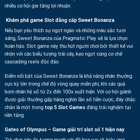
nhiều cơ hội gia tăng lợi nhuận.
Khám phá game Slot đẳng cấp Sweet Bonanza
Nếu bạn yêu thích sự ngọt ngào và những màu sắc tươi
sáng, Sweet Bonanza của Pragmatic Play sẽ là lựa chọn
hoàn hảo. Slot game này thu hút người chơi bởi thiết kế vui
nhộn với các biểu tượng trái cây, kẹo ngọt cùng cơ chế
cascading reels độc đáo.
Điểm nổi bật của Sweet Bonanza là khả năng nhân thưởng
cực kỳ lớn trong chế độ vòng quay miễn phí, khi các quả
bom nhân hệ số từ 2x đến 100x xuất hiện. Với cơ hội giành
được giải thưởng gấp hàng nghìn lần số tiền cược, đây chắc
chắn là một trong
top 5 Slot Games
đáng trải nghiệm tại
nền tảng.
Gates of Olympus – Game giải trí slot số 1 hiện nay
Trò chơi gây ấn tượng mạnh với đồ họa rực rỡ, hiệu ứng