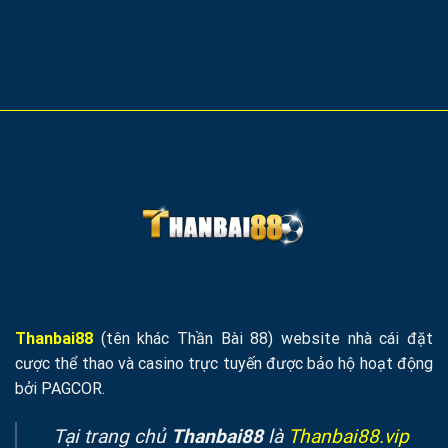
Thanbai88
Bắn
Thứ
Cá:
Thiệt
Sảnh
tại
Săn
Thanbai88
Ngư
Thú
Vị
Tại
Thanbai88
Thanbai88
(tên khác Thần Bài 88) website nhà cái đặt
cược thể thao và casino trực tuyến được bảo hộ hoạt động
bởi PAGCOR.
Tại trang chủ
Thanbai88
là
Thanbai88.vip