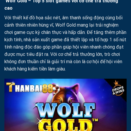
Wolf Gold – Top 5 slot games với cơ chế trả thưởng
cao
Với thiết kế đồ họa sắc nét, âm thanh sống động cùng bối
cảnh thiên nhiên hùng vĩ, Wolf Gold mang lại trải nghiệm
chơi game cực kỳ chân thực và hấp dẫn. Để tăng thêm phần
kịch tính, nhà sản xuất game đã thiết lập và tổ hợp 1 số nút
tính năng độc đáo góp phần giúp hội viên nhanh chóng đạt
được mục tiêu đặt ra. Với cơ chế trả thưởng lớn, trò chơi
không đơn thuần chỉ là giải trí mà còn là cơ hội để hội viên
khách hàng kiếm tiền làm giàu.