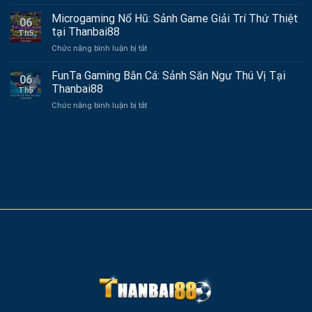
NetEnt
–
Nổ
Microgaming Nổ Hũ: Sảnh Game Giải Trí Thứ Thiệt
Cơ
06
Hũ
Hội
tại Thanbai88
Th5
–
Trúng
ở
Chức năng bình luận bị tắt
Trải
Thưởng
Microgaming
Nghiệm
Siêu
Nổ
FunTa Gaming Bắn Cá: Sảnh Săn Ngư Thú Vị Tại
Game
Khủng
06
Hũ:
Slot
Thanbai88
Th5
Sảnh
Đỉnh
ở
Chức năng bình luận bị tắt
Game
Cao
FunTa
Giải
Tại
Gaming
Trí
Thanbai88
Bắn
Thứ
Cá:
Thiệt
Sảnh
tại
Săn
Thanbai88
Ngư
Thú
Vị
Tại
Thanbai88