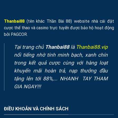
Thanbai88
(tên khác Thần Bài 88) website nhà cái đặt
cược thể thao và casino trực tuyến được bảo hộ hoạt động
bởi PAGCOR.
Tại trang chủ
Thanbai88
là
Thanbai88.vip
nổi tiếng nhờ tính minh bạch, xanh chín
trong kết quả cược cùng với hàng loạt
khuyến mãi hoàn trả, nạp thưởng đầu
tặng lên tới 88%,... NHANH TAY THAM
GIA NGAY!!!
ĐIỀU KHOẢN VÀ CHÍNH SÁCH