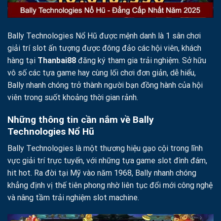
Bally Technologies Nổ Hũ được mệnh danh là 1 sân chơi
giải trí slot ấn tượng được đông đảo các hội viên, khách
hàng tại
Thanbai88
đăng ký tham gia trải nghiệm. Sở hữu
vô số các tựa game hay cùng lối chơi đơn giản, dễ hiểu,
Bally nhanh chóng trở thành người bạn đồng hành của hội
viên trong suốt khoảng thời gian rảnh.
Những thông tin cần nắm về Bally
Technologies Nổ Hũ
Bally Technologies là một thương hiệu gạo cội trong lĩnh
vực giải trí trực tuyến, với những tựa game slot đình đám,
hit hot. Ra đời tại Mỹ vào năm 1968, Bally nhanh chóng
khẳng định vị thế tiên phong nhờ liên tục đổi mới công nghệ
và nâng tầm trải nghiệm slot machine.